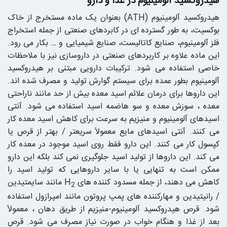
هیدروکسید آلومینیوم در غذا و دارو
هیدروکسید آلومینیوم (ATH) بعنوان یک ماده مستخرج از خاک
بوکسیت، به طور گسترده ای در کابردهای صنعتی از جمله استخراج
فلز آلومینیوم، صنایع کاتالیست، صنایع شیمیایی و … بکار می رود.
این ماده علاوه بر کاربردهای صنعتی در داروسازی نیز با ملاحظات
خاصی استفاده می شود. ترکیبات دارویی مبتنی بر هیدروکسید
آلومینیوم بطور عمده برای سیستم گوارش تولید و مصرف شده اند.
این داروها برای درمان علائم اسید معده بیش از حد مانند ناراحتی
معده ، سوزش معده و سو هاضمه اسید استفاده می شود. آنتی
اسیدهای آلومینیوم و منیزیم به سرعت برای کاهش اسید معده کار
می کنند. آنتی اسیدهای مایع معمولاً سریعتر / بهتر از قرص یا
کپسول کار می کنند. این دارو فقط روی اسید موجود در معده کار
می کند. این داروها از تولید اسید جلوگیری نمی کند بلکه این دارو
ممکن است به تنهایی یا با سایر داروهایی که تولید اسید را
کاهش می دهند، از جمله مسدود کننده های H
مانند سایمتیدین
2
/ رانیتیدین و مهارکننده های پمپ پروتون مانند امپرازول استفاده
شود. قرص هیدروکسید آلومینیوم-منیزیم از طریق دهان ، معمولاً
بعد از غذا و هنگام خواب در صورت نیاز مصرف می شود. قرص