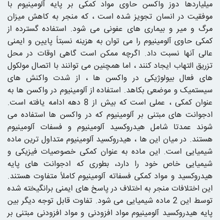
میلیاردها دوز واکسن حاوی مواد کمکی بر پایه آلومینیوم با
موفقیت در انسان تجویز شده است ، که منجر به کاهش میزان
مرگ و میر و بیماری های عفونی می شود. استفاده گسترده از
کمکی حاوی آلومینیوم را می توان به هزینه نسبتاً پایین و ایمنی
عالی آنها نسبت داد. اگرچه ممکن است گاهی اوقات در محل
تزریق التهاب ایجاد کنند ، اما همچنین می توانند با اتصال مولکول
های فعال بیولوژیکی در واکسن ها ، از شدت واکنش های
سیستمیک و موضعی بکاهد. استفاده از آلومینیوم در واکسن ها به
عنوان کمکی ، عملی است که بیش از 8 دهه ادامه یافته است.
ادجوانت های مبتنی بر آلومینیوم که در واکسن ها استفاده می
شوند عمدتا شامل هیدروکسید آلومینیوم و فسفات آلومینیوم
هستند. در میان این ها ، هیدروکسید آلومینیوم متداول ترین ماده
شیمیایی است. این ماده به عنوان کمکی خصوصیات فیزیکی و
شیمیایی خاص خود را دارد، بطوری که ادجوانت های پایه
هیدروکسید و مواد کمکی فسفاته آلومینیوم کاملاً متفاوت هستند.
این اختلافات منجر به اختلاف در پاسخ های ایمنی برانگیخته شده
توسط این 2 ماده شیمیایی می شود. تفاوت قابل توجه دیگر بین
پایه هیدروکسید آلومینیوم مواد افزودنی و مواد افزودنی مبتنی بر