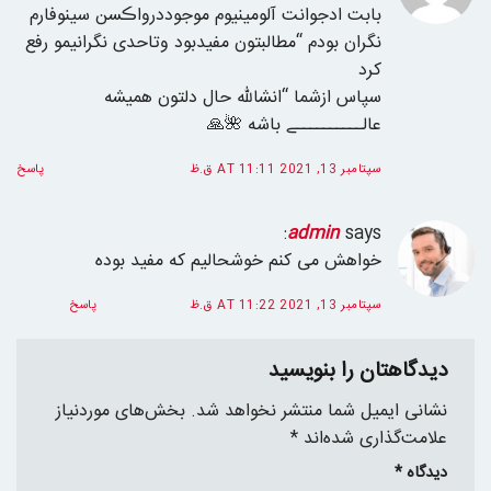
بابت ادجوانت آلومینیوم موجوددرواڪسن سینوفارم
نگران بودم “مطالبتون مفیدبود وتاحدی نگرانیمو رفع
کرد
سپاس ازشما “انشالله حال دلتون همیشه
عالــــــــــے باشه 🌺🙏
سپتامبر 13, 2021 AT 11:11 ق.ظ
پاسخ
admin
says:
خواهش می کنم خوشحالیم که مفید بوده
سپتامبر 13, 2021 AT 11:22 ق.ظ
پاسخ
دیدگاهتان را بنویسید
نشانی ایمیل شما منتشر نخواهد شد.
بخش‌های موردنیاز
علامت‌گذاری شده‌اند
*
دیدگاه
*