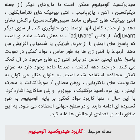
هیدروکسید آلومینیوم ممکن است با داروهای دیگر (از جمله
دیگوکسین ، آهن ، پازوپانیب ، آنتی بیوتیک های تتراسایکلین ،
آنتی بیوتیک های کینولون مانند سیپروفلوکساسین) واکنش نشان
دهد و از جذب کامل آنها توسط بدن جلوگیری کند. از سوی دیگر
Adjuvant از لاتین “adjuvare” ، به معنی کمک، ماده ای است
که پاسخ های ایمنی را از طریق فیزیکی یا شیمیایی افزایش می
دهد. ارتباط با آنتی ژن ها به طور خاص ، مواد کمکی در تقویت
پاسخ های ایمنی خاص در برابر آنتی ژن های موجود در آن کمک
می کنند. در چند دهه گذشته ، صدها ماده وجود دارد به عنوان
کمکی محاکمه استفاده شده است. به عنوان مثال می توان به
متابولیت های باکتریایی ، روغن معدنی / سورفاکتانت با محرک
ایمنی ، ریز ذره ،اسید نوکلئیک ، لیپوزوم و پلی ساکارید اشاره کرد.
با این حال ، تنها کاربرد مواد کمکی بر پایه آلومینیوم به طور
گسترده ای ادامه دارند و در سطح جهانی استفاده می شود. به این
منظور باید بر تعدادی از چالش ها غلبه کرد.
مقاله مرتبط :
کاربرد هیدروکسید آلومینیوم