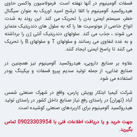
فسفات آلومینیوم در آنها نهفته است. فرمولاسیون واکسن حاوی
هیدروکسید آلومینیوم با القا ترشح اسید اوریک به عنوان سیگنال
خطر، سیستم ایمنی بدن را تحریک می کند. این روند به شدت
انواع خاصی از مونوسیت ها را که به سلول های دندریتیک متمایز
می شوند ، جذب می کند. سلولهای دندریتیک آنتی ژن را برداشته
و به غدد لنفاوی می رسانند و سلولهای T و سلولهای B را تحریک
می کنند تا پاسخ ایمنی ایجاد کنند.
علاوه بر صنایع دارویی، هیدروکسید آلومینیوم نیز همچنین در
صنایع غذایی، از جمله تولید سدیم پیرو فسفات و بیکینگ پودر
استفاده می شود.
شرکت کیمیا ابتکار پویش پارس، واقع در شهرک صنعتی شمس
آباد (تهران) در راستای رفع نیاز صنایع داخل کشور در راستای تولید
هیدروکسید آلومینیوم برای کاربردهای صنعتی کوشیده است.
جهت خرید و یا دریافت اطلاعات فنی با 09023303954 تماس
بگیرید.